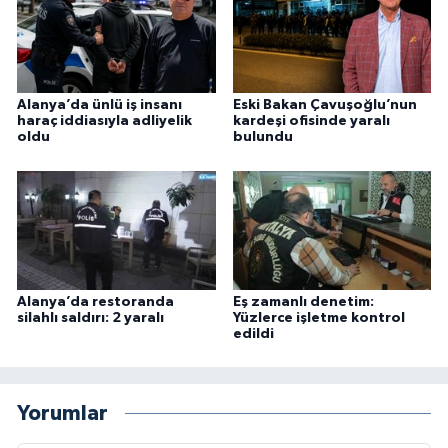
Alanya’da ünlü iş insanı
Eski Bakan Çavuşoğlu’nun
haraç iddiasıyla adliyelik
kardeşi ofisinde yaralı
oldu
bulundu
Alanya’da restoranda
Eş zamanlı denetim:
silahlı saldırı: 2 yaralı
Yüzlerce işletme kontrol
edildi
Yorumlar