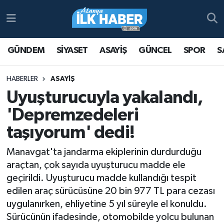
Antalya Nöbetçi Eczaneler
GÜNDEM
SİYASET
ASAYİŞ
GÜNCEL
SPOR
S
Antalya Hava Durumu
HABERLER
ASAYİŞ
Antalya Namaz Vakitleri
Uyuşturucuyla yakalandı,
'Depremzedeleri
Antalya Trafik Yoğunluk Haritası
taşıyorum' dedi!
Süper Lig Puan Durumu ve Fikstür
Manavgat'ta jandarma ekiplerinin durdurduğu
araçtan, çok sayıda uyuşturucu madde ele
Tüm Manşetler
geçirildi. Uyuşturucu madde kullandığı tespit
edilen araç sürücüsüne 20 bin 977 TL para cezası
Son Dakika Haberleri
uygulanırken, ehliyetine 5 yıl süreyle el konuldu.
Haber Arşivi
Sürücünün ifadesinde, otomobilde yolcu bulunan