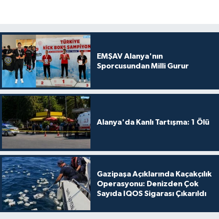
EMŞAV Alanya'nın
Sporcusundan Milli Gurur
Alanya'da Kanlı Tartışma: 1 Ölü
Gazipaşa Açıklarında Kaçakçılık
Operasyonu: Denizden Çok
Sayıda IQOS Sigarası Çıkarıldı