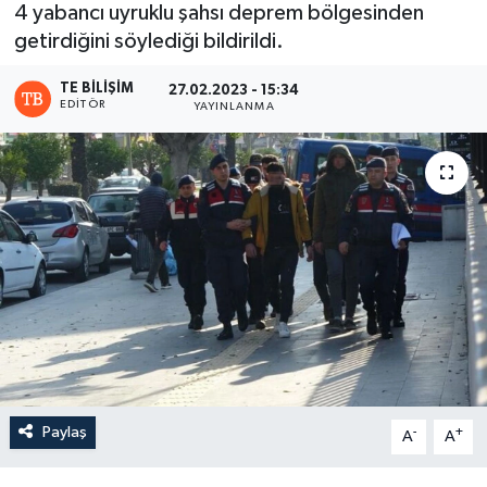
4 yabancı uyruklu şahsı deprem bölgesinden
getirdiğini söylediği bildirildi.
TE BILIŞIM
27.02.2023 - 15:34
EDITÖR
YAYINLANMA
Paylaş
-
+
A
A