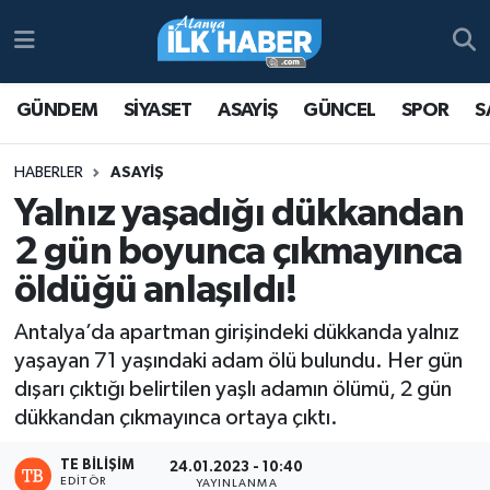
Antalya Nöbetçi Eczaneler
GÜNDEM
SİYASET
ASAYİŞ
GÜNCEL
SPOR
S
Antalya Hava Durumu
HABERLER
ASAYİŞ
Antalya Namaz Vakitleri
Yalnız yaşadığı dükkandan
2 gün boyunca çıkmayınca
Antalya Trafik Yoğunluk Haritası
öldüğü anlaşıldı!
Süper Lig Puan Durumu ve Fikstür
Antalya’da apartman girişindeki dükkanda yalnız
yaşayan 71 yaşındaki adam ölü bulundu. Her gün
Tüm Manşetler
dışarı çıktığı belirtilen yaşlı adamın ölümü, 2 gün
dükkandan çıkmayınca ortaya çıktı.
Son Dakika Haberleri
TE BILIŞIM
24.01.2023 - 10:40
Haber Arşivi
EDITÖR
YAYINLANMA