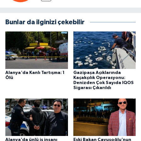
Bunlar da ilginizi çekebilir
Alanya'da Kanlı Tartışma: 1
Gazipaşa Açıklarında
Ölü
Kaçakçılık Operasyonu:
Denizden Çok Sayıda IQOS
Sigarası Çıkarıldı
Alanya’da ünlü iş insanı
Eski Bakan Çavuşoğlu’nun