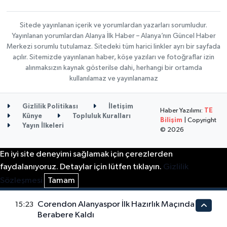
Sitede yayınlanan içerik ve yorumlardan yazarları sorumludur.
Yayınlanan yorumlardan Alanya İlk Haber – Alanya’nın Güncel Haber
Merkezi sorumlu tutulamaz. Sitedeki tüm harici linkler ayrı bir sayfada
açılır. Sitemizde yayınlanan haber, köşe yazıları ve fotoğraflar izin
alınmaksızın kaynak gösterilse dahi, herhangi bir ortamda
kullanılamaz ve yayınlanamaz
Gizlilik Politikası
İletişim
Haber Yazılımı:
TE
Künye
Topluluk Kuralları
Bilişim
| Copyright
Yayın İlkeleri
© 2026
En iyi site deneyimi sağlamak için çerezlerden
faydalanıyoruz. Detaylar için lütfen tıklayın.
Gizlilik
Sözleşmesi
Tamam
Corendon Alanyaspor İlk Hazırlık Maçında
15:23
Berabere Kaldı