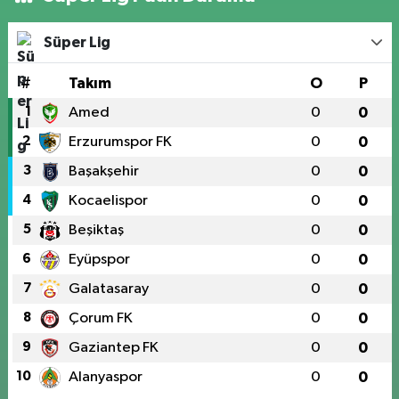
Süper Lig
#
Takım
O
P
1
Amed
0
0
2
Erzurumspor FK
0
0
3
Başakşehir
0
0
4
Kocaelispor
0
0
5
Beşiktaş
0
0
6
Eyüpspor
0
0
7
Galatasaray
0
0
8
Çorum FK
0
0
9
Gaziantep FK
0
0
10
Alanyaspor
0
0