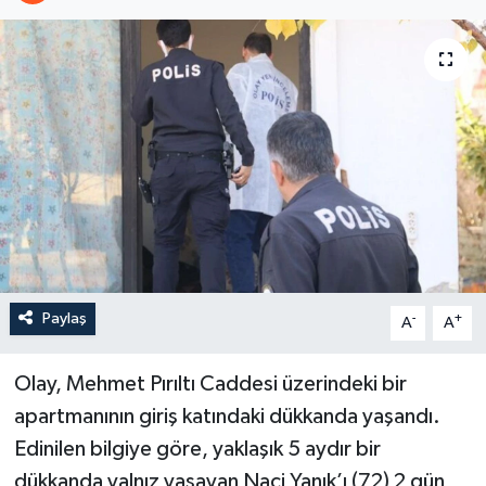
Paylaş
-
+
A
A
Olay, Mehmet Pırıltı Caddesi üzerindeki bir
apartmanının giriş katındaki dükkanda yaşandı.
Edinilen bilgiye göre, yaklaşık 5 aydır bir
dükkanda yalnız yaşayan Naci Yanık’ı (72) 2 gün