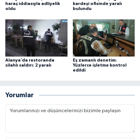
haraç iddiasıyla adliyelik
kardeşi ofisinde yaralı
oldu
bulundu
Alanya’da restoranda
Eş zamanlı denetim:
silahlı saldırı: 2 yaralı
Yüzlerce işletme kontrol
edildi
Yorumlar