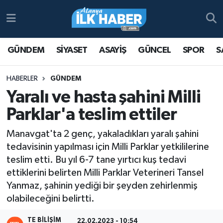
Antalya Nöbetçi Eczaneler
GÜNDEM
SİYASET
ASAYİŞ
GÜNCEL
SPOR
S
Antalya Hava Durumu
HABERLER
GÜNDEM
Antalya Namaz Vakitleri
Yaralı ve hasta şahini Milli
Parklar'a teslim ettiler
Antalya Trafik Yoğunluk Haritası
Manavgat'ta 2 genç, yakaladıkları yaralı şahini
Süper Lig Puan Durumu ve Fikstür
tedavisinin yapılması için Milli Parklar yetkililerine
teslim etti. Bu yıl 6-7 tane yırtıcı kuş tedavi
Tüm Manşetler
ettiklerini belirten Milli Parklar Veterineri Tansel
Yanmaz, şahinin yediği bir şeyden zehirlenmiş
Son Dakika Haberleri
olabileceğini belirtti.
Haber Arşivi
TE BILIŞIM
22.02.2023 - 10:54