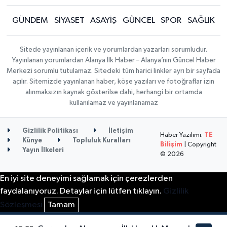
GÜNDEM
SİYASET
ASAYİŞ
GÜNCEL
SPOR
SAĞLIK
Sitede yayınlanan içerik ve yorumlardan yazarları sorumludur.
Yayınlanan yorumlardan Alanya İlk Haber – Alanya’nın Güncel Haber
Merkezi sorumlu tutulamaz. Sitedeki tüm harici linkler ayrı bir sayfada
açılır. Sitemizde yayınlanan haber, köşe yazıları ve fotoğraflar izin
alınmaksızın kaynak gösterilse dahi, herhangi bir ortamda
kullanılamaz ve yayınlanamaz
Gizlilik Politikası
İletişim
Haber Yazılımı:
TE
Künye
Topluluk Kuralları
Bilişim
| Copyright
Yayın İlkeleri
© 2026
En iyi site deneyimi sağlamak için çerezlerden
faydalanıyoruz. Detaylar için lütfen tıklayın.
Gizlilik
Sözleşmesi
Tamam