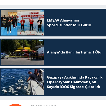
EMŞAV Alanya'nın
Sporcusundan Milli Gurur
Alanya'da Kanlı Tartışma: 1 Ölü
Gazipaşa Açıklarında Kaçakçılık
Operasyonu: Denizden Çok
Sayıda IQOS Sigarası Çıkarıldı