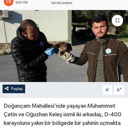
EDITÖR
YAYINLANMA
Paylaş
-
+
A
A
Doğançam Mahallesi'nde yaşayan Muhammet
Çetin ve Oğuzhan Keleş isimli iki arkadaş, D-400
karayoluna yakın bir bölgede bir şahinin uçmakta