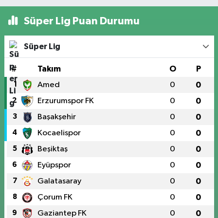
Süper Lig Puan Durumu
Süper Lig
#
Takım
O
P
1
Amed
0
0
2
Erzurumspor FK
0
0
3
Başakşehir
0
0
4
Kocaelispor
0
0
5
Beşiktaş
0
0
6
Eyüpspor
0
0
7
Galatasaray
0
0
8
Çorum FK
0
0
9
Gaziantep FK
0
0