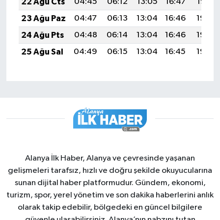
22 Ağu Cts
04:45
06:12
13:05
16:47
19:47
23 Ağu Paz
04:47
06:13
13:04
16:46
19:46
24 Ağu Pts
04:48
06:14
13:04
16:46
19:45
25 Ağu Sal
04:49
06:15
13:04
16:45
19:43
Alanya İlk Haber, Alanya ve çevresinde yaşanan
gelişmeleri tarafsız, hızlı ve doğru şekilde okuyucularına
sunan dijital haber platformudur. Gündem, ekonomi,
turizm, spor, yerel yönetim ve son dakika haberlerini anlık
olarak takip edebilir, bölgedeki en güncel bilgilere
güvenle ulaşabilirsiniz. Alanya’nın nabzını tutan