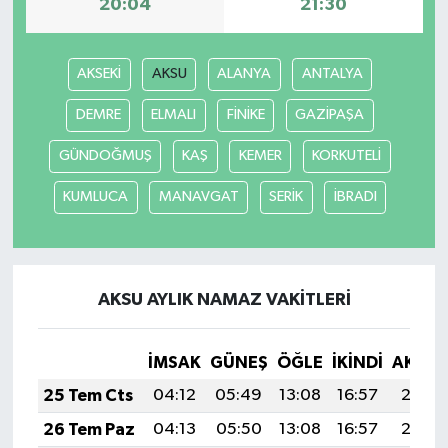
20:04
21:30
AKSEKİ
AKSU
ALANYA
ANTALYA
DEMRE
ELMALI
FİNİKE
GAZİPAŞA
GÜNDOĞMUŞ
KAŞ
KEMER
KORKUTELİ
KUMLUCA
MANAVGAT
SERİK
İBRADI
AKSU AYLIK NAMAZ VAKITLERI
İMSAK
GÜNEŞ
ÖĞLE
İKINDI
AKŞA
25 Tem Cts
04:12
05:49
13:08
16:57
20:17
26 Tem Paz
04:13
05:50
13:08
16:57
20:17