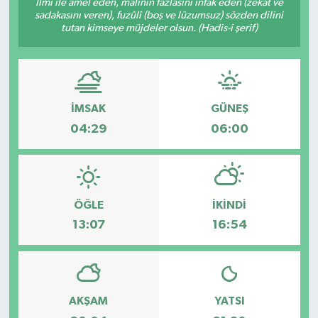
İlmi ile amel eden, malının fazlasını infâk eden (zekât ve
sadakasını veren), fuzûlî (boş ve lüzumsuz) sözden dilini
tutan kimseye müjdeler olsun. (Hadis-i şerif)
İMSAK
GÜNEŞ
04:29
06:00
ÖĞLE
İKINDI
13:07
16:54
AKŞAM
YATSI