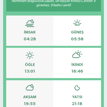
Nemmâm (koğuculuk yapan, laf taşıyan kimse) Cennet'e
giremez. (Hadis-i şerif)
İMSAK
GÜNEŞ
04:28
05:58
ÖĞLE
İKINDI
13:01
16:46
AKŞAM
YATSI
19:55
21:18