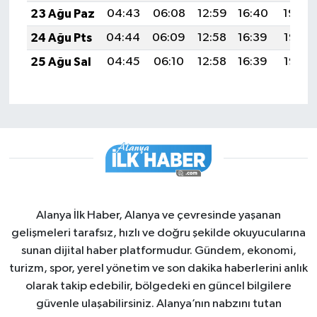
23 Ağu Paz
04:43
06:08
12:59
16:40
19:39
24 Ağu Pts
04:44
06:09
12:58
16:39
19:38
25 Ağu Sal
04:45
06:10
12:58
16:39
19:37
Alanya İlk Haber, Alanya ve çevresinde yaşanan
gelişmeleri tarafsız, hızlı ve doğru şekilde okuyucularına
sunan dijital haber platformudur. Gündem, ekonomi,
turizm, spor, yerel yönetim ve son dakika haberlerini anlık
olarak takip edebilir, bölgedeki en güncel bilgilere
güvenle ulaşabilirsiniz. Alanya’nın nabzını tutan