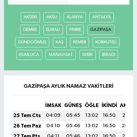
AKSEKİ
AKSU
ALANYA
ANTALYA
DEMRE
ELMALI
FİNİKE
GAZİPAŞA
GÜNDOĞMUŞ
KAŞ
KEMER
KORKUTELİ
KUMLUCA
MANAVGAT
SERİK
İBRADI
GAZİPAŞA AYLIK NAMAZ VAKITLERI
İMSAK
GÜNEŞ
ÖĞLE
İKINDI
AKŞA
25 Tem Cts
04:09
05:45
13:02
16:50
20:10
26 Tem Paz
04:10
05:46
13:02
16:50
20:09
27 Tem Pts
04:11
05:46
13:02
16:50
20:08