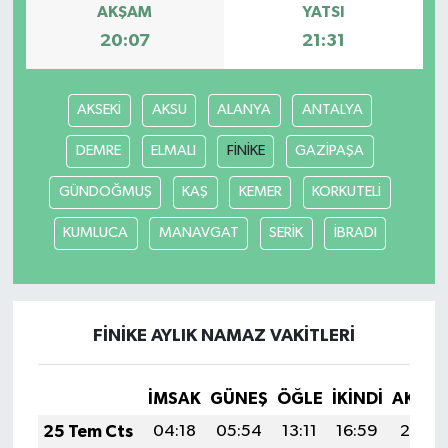
AKŞAM
YATSI
20:07
21:31
AKSEKİ
AKSU
ALANYA
ANTALYA
DEMRE
ELMALI
FİNİKE
GAZİPAŞA
GÜNDOĞMUŞ
KAŞ
KEMER
KORKUTELİ
KUMLUCA
MANAVGAT
SERİK
İBRADI
FİNİKE AYLIK NAMAZ VAKITLERI
İMSAK
GÜNEŞ
ÖĞLE
İKINDI
AKŞA
25 Tem Cts
04:18
05:54
13:11
16:59
20:19