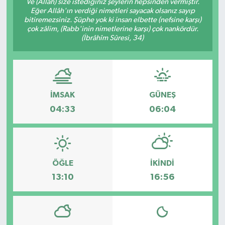
Ve (Allah) size istediğiniz şeylerin hepsinden vermiştir.
Eğer Allâh'ın verdiği nimetleri sayacak olsanız sayıp
bitiremezsiniz. Şüphe yok ki insan elbette (nefsine karşı)
çok zâlim, (Rabb'inin nimetlerine karşı) çok nankördür.
(İbrâhîm Sûresi, 34)
İMSAK
GÜNEŞ
04:33
06:04
ÖĞLE
İKINDI
13:10
16:56