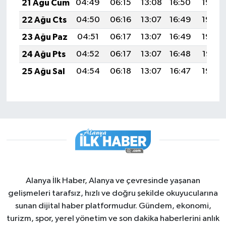
21 Ağu Cum
04:49
06:15
13:08
16:50
19:50
22 Ağu Cts
04:50
06:16
13:07
16:49
19:49
23 Ağu Paz
04:51
06:17
13:07
16:49
19:48
24 Ağu Pts
04:52
06:17
13:07
16:48
19:47
25 Ağu Sal
04:54
06:18
13:07
16:47
19:45
Alanya İlk Haber, Alanya ve çevresinde yaşanan
gelişmeleri tarafsız, hızlı ve doğru şekilde okuyucularına
sunan dijital haber platformudur. Gündem, ekonomi,
turizm, spor, yerel yönetim ve son dakika haberlerini anlık