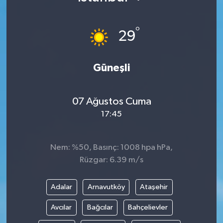
°
29
Güneşli
07 Ağustos Cuma
17:45
Nem: %50, Basınç: 1008 hpa hPa,
Rüzgar: 6.39 m/s
Adalar
Arnavutköy
Ataşehir
Avcılar
Bağcılar
Bahçelievler