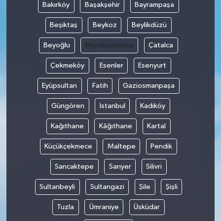
Bakırköy
Başakşehir
Bayrampaşa
Beşiktaş
Beykoz
Beylikdüzü
Beyoğlu
Büyükçekmece
Çatalca
Çekmeköy
Esenler
Esenyurt
Eyüpsultan
Fatih
Gaziosmanpaşa
Güngören
Istanbul
Kadıköy
Kağıthane
Kâğıthane
Kartal
Küçükçekmece
Maltepe
Pendik
Sancaktepe
Sarıyer
Silivri
Sultanbeyli
Sultangazi
Şile
Şişli
Tuzla
Ümraniye
Üsküdar