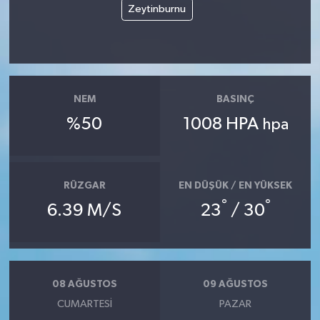
Zeytinburnu
NEM
BASINÇ
%50
1008 HPA
hpa
RÜZGAR
EN DÜŞÜK / EN YÜKSEK
°
°
6.39 M/S
23
/ 30
08 AĞUSTOS
09 AĞUSTOS
CUMARTESI
PAZAR