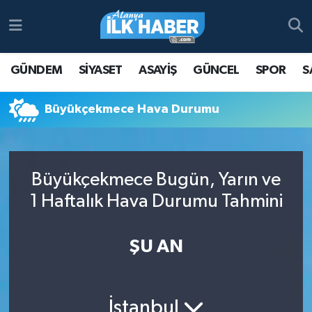
Antalya Nöbetçi Eczaneler
GÜNDEM
SİYASET
ASAYİŞ
GÜNCEL
SPOR
S
Antalya Hava Durumu
Büyükçekmece Hava Durumu
Antalya Namaz Vakitleri
Antalya Trafik Yoğunluk Haritası
Büyükçekmece Bugün, Yarın ve
Süper Lig Puan Durumu ve Fikstür
1 Haftalık Hava Durumu Tahmini
Tüm Manşetler
ŞU AN
Son Dakika Haberleri
Haber Arşivi
İstanbul