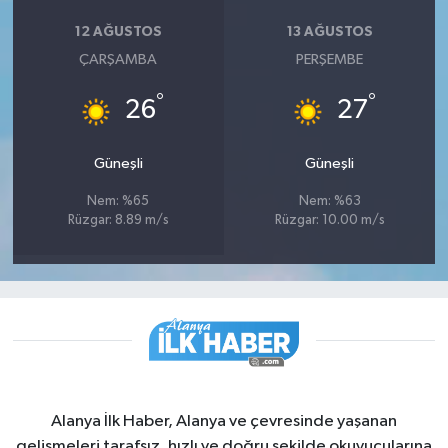
12 AĞUSTOS
13 AĞUSTOS
ÇARŞAMBA
PERŞEMBE
°
°
26
27
Güneşli
Güneşli
Nem: %65
Nem: %63
Rüzgar: 8.89 m/s
Rüzgar: 10.00 m/s
Alanya İlk Haber, Alanya ve çevresinde yaşanan
gelişmeleri tarafsız, hızlı ve doğru şekilde okuyucularına