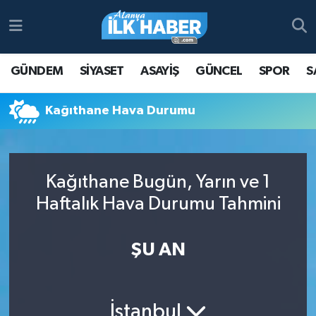
Antalya Nöbetçi Eczaneler
GÜNDEM
SİYASET
ASAYİŞ
GÜNCEL
SPOR
S
Antalya Hava Durumu
Kağıthane Hava Durumu
Antalya Namaz Vakitleri
Antalya Trafik Yoğunluk Haritası
Kağıthane Bugün, Yarın ve 1
Süper Lig Puan Durumu ve Fikstür
Haftalık Hava Durumu Tahmini
Tüm Manşetler
ŞU AN
Son Dakika Haberleri
Haber Arşivi
İstanbul