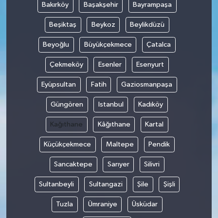
Bakırköy
Başakşehir
Bayrampaşa
Beşiktaş
Beykoz
Beylikdüzü
Beyoğlu
Büyükçekmece
Çatalca
Çekmeköy
Esenler
Esenyurt
Eyüpsultan
Fatih
Gaziosmanpaşa
Güngören
Istanbul
Kadıköy
Kağıthane
Kâğıthane
Kartal
Küçükçekmece
Maltepe
Pendik
Sancaktepe
Sarıyer
Silivri
Sultanbeyli
Sultangazi
Şile
Şişli
Tuzla
Ümraniye
Üsküdar