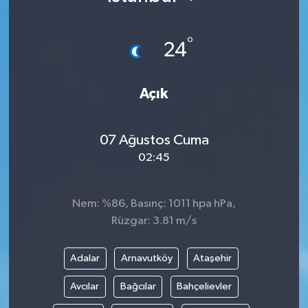
°
24
Açık
07 Ağustos Cuma
02:45
Nem: %86, Basınç: 1011 hpa hPa,
Rüzgar: 3.81 m/s
Adalar
Arnavutköy
Ataşehir
Avcılar
Bağcılar
Bahçelievler