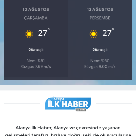
12 AĞUSTOS
13 AĞUSTOS
ÇARŞAMBA
PERŞEMBE
°
°
27
27
Güneşli
Güneşli
Nem: %61
Nem: %60
Rüzgar: 7.69 m/s
Rüzgar: 9.00 m/s
Alanya İlk Haber, Alanya ve çevresinde yaşanan
gelişmeleri tarafsız, hızlı ve doğru şekilde okuyucularına