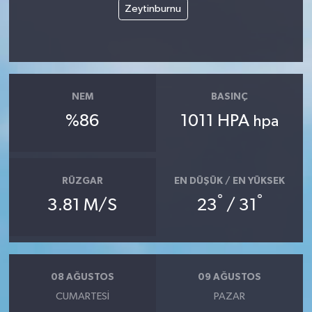
Zeytinburnu
NEM
BASINÇ
%86
1011 HPA
hpa
RÜZGAR
EN DÜŞÜK / EN YÜKSEK
°
°
3.81 M/S
23
/ 31
08 AĞUSTOS
09 AĞUSTOS
CUMARTESI
PAZAR