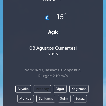
°
15
Açık
08 Ağustos Cumartesi
23:15
Nem: %70, Basınç: 1012 hpa hPa,
Rüzgar: 2.19 m/s
Akyaka
Arpaçay
Digor
Kağızman
Merkez
Sarıkamış
Selim
Susuz