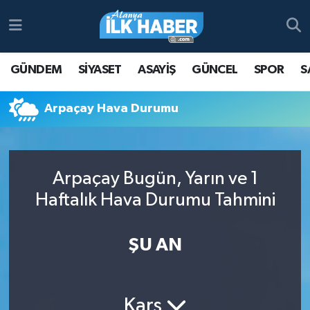
Antalya Nöbetçi Eczaneler
GÜNDEM
SİYASET
ASAYİŞ
GÜNCEL
SPOR
S
Antalya Hava Durumu
Arpaçay Hava Durumu
Antalya Namaz Vakitleri
Antalya Trafik Yoğunluk Haritası
Arpaçay Bugün, Yarın ve 1
Süper Lig Puan Durumu ve Fikstür
Haftalık Hava Durumu Tahmini
Tüm Manşetler
ŞU AN
Son Dakika Haberleri
Haber Arşivi
Kars