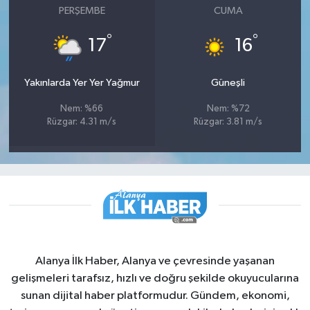
PERŞEMBE
CUMA
°
°
17
16
Yakınlarda Yer Yer Yağmur
Güneşli
Nem: %66
Nem: %72
Rüzgar: 4.31 m/s
Rüzgar: 3.81 m/s
Alanya İlk Haber, Alanya ve çevresinde yaşanan
gelişmeleri tarafsız, hızlı ve doğru şekilde okuyucularına
sunan dijital haber platformudur. Gündem, ekonomi,