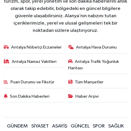
turizm, spor, yerel yönetim ve son dakika haberlerini anlık
olarak takip edebilir, bölgedeki en güncel bilgilere
güvenle ulaşabilirsiniz. Alanya’nın nabzını tutan
içeriklerimizle, yerel ve ulusal gelişmeleri tek bir
noktadan sizlere ulaştırıyoruz.
Antalya Nöbetçi Eczaneler
Antalya Hava Durumu
Antalya Namaz Vakitleri
Antalya Trafik Yoğunluk
Haritası
Puan Durumu ve Fikstür
Tüm Manşetler
Son Dakika Haberleri
Haber Arşivi
GÜNDEM
SİYASET
ASAYİŞ
GÜNCEL
SPOR
SAĞLIK