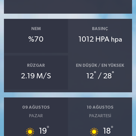
NEM
BASINÇ
%70
1012 HPA
hpa
RÜZGAR
EN DÜŞÜK / EN YÜKSEK
°
°
2.19 M/S
12
/ 28
09 AĞUSTOS
10 AĞUSTOS
PAZAR
PAZARTESI
°
°
19
18