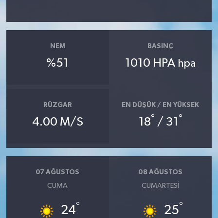
NEM
BASINÇ
%51
1010 HPA
hpa
RÜZGAR
EN DÜŞÜK / EN YÜKSEK
°
°
4.00 M/S
18
/ 31
07 AĞUSTOS
08 AĞUSTOS
CUMA
CUMARTESI
°
°
24
25