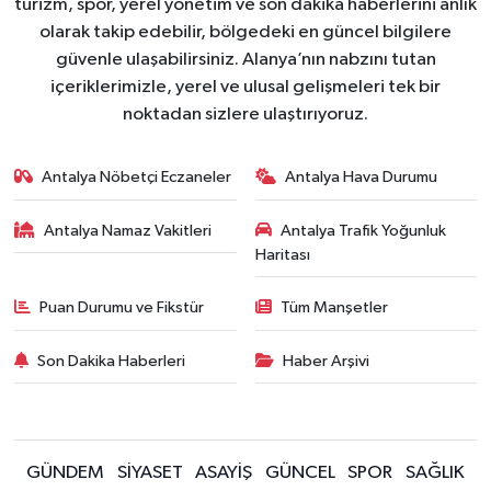
turizm, spor, yerel yönetim ve son dakika haberlerini anlık
olarak takip edebilir, bölgedeki en güncel bilgilere
güvenle ulaşabilirsiniz. Alanya’nın nabzını tutan
içeriklerimizle, yerel ve ulusal gelişmeleri tek bir
noktadan sizlere ulaştırıyoruz.
Antalya Nöbetçi Eczaneler
Antalya Hava Durumu
Antalya Namaz Vakitleri
Antalya Trafik Yoğunluk
Haritası
Puan Durumu ve Fikstür
Tüm Manşetler
Son Dakika Haberleri
Haber Arşivi
GÜNDEM
SİYASET
ASAYİŞ
GÜNCEL
SPOR
SAĞLIK