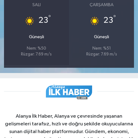
SALI
ÇARŞAMBA
°
°
23
23
Güneşli
Güneşli
Nem: %50
Nem: %51
Rüzgar: 7.69 m/s
Rüzgar: 7.69 m/s
Alanya İlk Haber, Alanya ve çevresinde yaşanan
gelişmeleri tarafsız, hızlı ve doğru şekilde okuyucularına
sunan dijital haber platformudur. Gündem, ekonomi,