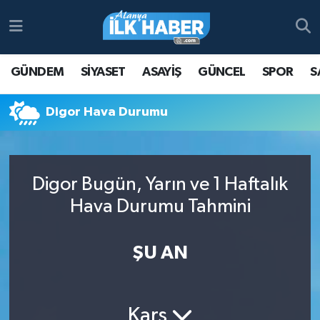
Antalya Nöbetçi Eczaneler
GÜNDEM
SİYASET
ASAYİŞ
GÜNCEL
SPOR
S
Antalya Hava Durumu
Digor Hava Durumu
Antalya Namaz Vakitleri
Antalya Trafik Yoğunluk Haritası
Digor Bugün, Yarın ve 1 Haftalık
Süper Lig Puan Durumu ve Fikstür
Hava Durumu Tahmini
Tüm Manşetler
ŞU AN
Son Dakika Haberleri
Haber Arşivi
Kars