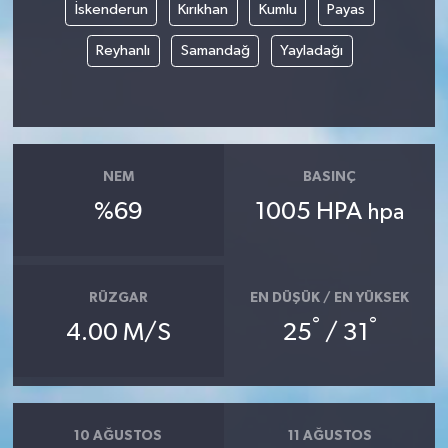
İskenderun
Kırıkhan
Kumlu
Payas
Reyhanlı
Samandağ
Yayladağı
NEM
BASINÇ
%69
1005 HPA
hpa
RÜZGAR
EN DÜŞÜK / EN YÜKSEK
°
°
4.00 M/S
25
/ 31
10 AĞUSTOS
11 AĞUSTOS