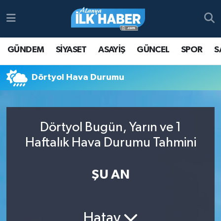
Antalya Nöbetçi Eczaneler
GÜNDEM
SİYASET
ASAYİŞ
GÜNCEL
SPOR
S
Antalya Hava Durumu
Dörtyol Hava Durumu
Antalya Namaz Vakitleri
Antalya Trafik Yoğunluk Haritası
Dörtyol Bugün, Yarın ve 1
Süper Lig Puan Durumu ve Fikstür
Haftalık Hava Durumu Tahmini
Tüm Manşetler
ŞU AN
Son Dakika Haberleri
Haber Arşivi
Hatay