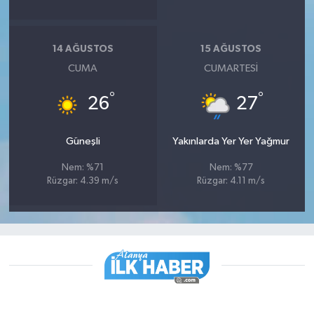
14 AĞUSTOS
15 AĞUSTOS
CUMA
CUMARTESI
°
°
26
27
Güneşli
Yakınlarda Yer Yer Yağmur
Nem: %71
Nem: %77
Rüzgar: 4.39 m/s
Rüzgar: 4.11 m/s