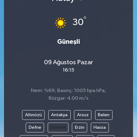
°
30
Güneşli
09 Ağustos Pazar
16:15
Nem: %69, Basınç: 1005 hpa hPa,
Rüzgar: 4.00 m/s
Altınözü
Antakya
Arsuz
Belen
Defne
Dörtyol
Erzin
Hassa