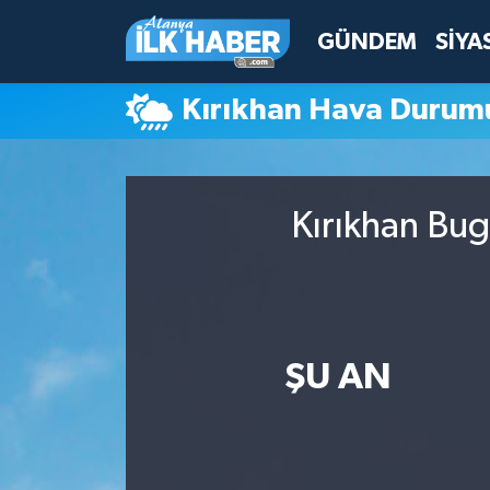
GÜNDEM
SİYA
Antalya Nöbetçi Eczaneler
Kırıkhan Hava Durum
Antalya Hava Durumu
Antalya Namaz Vakitleri
Kırıkhan Bug
Antalya Trafik Yoğunluk Haritası
Süper Lig Puan Durumu ve Fikstür
Tüm Manşetler
ŞU AN
Son Dakika Haberleri
Haber Arşivi