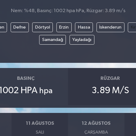
Nem: %48, Basınç: 1002 hpa hPa, Rüzgar: 3.89 m/s
en
Defne
Dörtyol
Erzin
Hassa
İskenderun
Kı
Samandağ
Yayladağı
BASINÇ
RÜZGAR
1002 HPA
3.89 M/S
hpa
11 AĞUSTOS
12 AĞUSTOS
SALI
ÇARŞAMBA