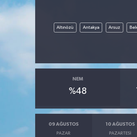
Altınözü
Antakya
Arsuz
Bel
NEM
%48
09 AĞUSTOS
10 AĞUSTOS
PAZAR
PAZARTESI