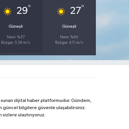
°
°
29
27
Güneşli
Güneşli
Nem: %37
Nem: %60
Rüzgar: 5.39 m/s
Rüzgar: 4.11 m/s
na sunan dijital haber platformudur. Gündem,
 güncel bilgilere güvenle ulaşabilirsiniz.
 sizlere ulaştırıyoruz.