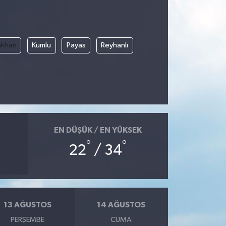
rıkhan
Kumlu
Payas
Reyhanlı
EN DÜŞÜK / EN YÜKSEK
°
°
22
/ 34
13 AĞUSTOS
14 AĞUSTOS
PERŞEMBE
CUMA