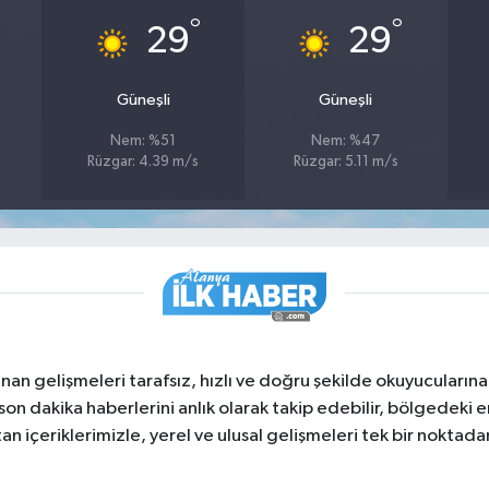
°
°
29
29
Güneşli
Güneşli
Nem: %51
Nem: %47
Rüzgar: 4.39 m/s
Rüzgar: 5.11 m/s
nan gelişmeleri tarafsız, hızlı ve doğru şekilde okuyucuları
on dakika haberlerini anlık olarak takip edebilir, bölgedeki en
an içeriklerimizle, yerel ve ulusal gelişmeleri tek bir noktadan