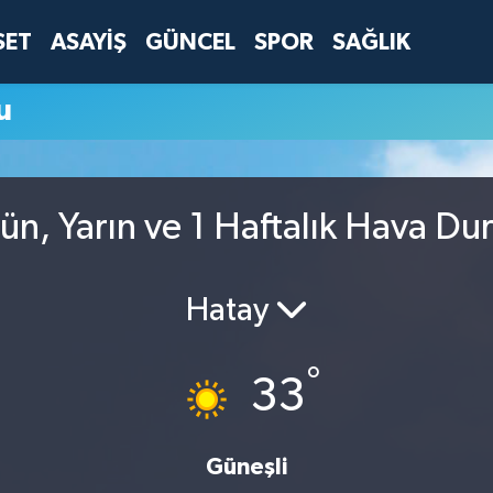
SET
ASAYİŞ
GÜNCEL
SPOR
SAĞLIK
u
ün, Yarın ve 1 Haftalık Hava D
Hatay
°
33
Güneşli