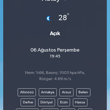
°
28
Açık
06 Ağustos Perşembe
19:45
Nem: %66, Basınç: 1005 hpa hPa,
Rüzgar: 4.69 m/s
Altınözü
Antakya
Arsuz
Belen
Defne
Dörtyol
Erzin
Hassa