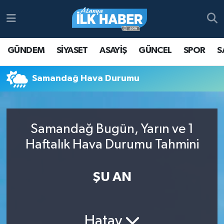
Antalya Nöbetçi Eczaneler
GÜNDEM
SİYASET
ASAYİŞ
GÜNCEL
SPOR
S
Antalya Hava Durumu
Samandağ Hava Durumu
Antalya Namaz Vakitleri
Antalya Trafik Yoğunluk Haritası
Samandağ Bugün, Yarın ve 1
Süper Lig Puan Durumu ve Fikstür
Haftalık Hava Durumu Tahmini
Tüm Manşetler
ŞU AN
Son Dakika Haberleri
Haber Arşivi
Hatay