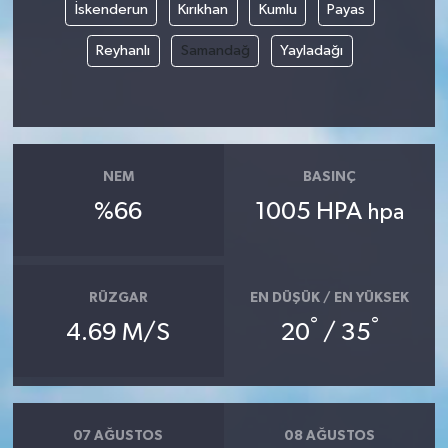
İskenderun
Kırıkhan
Kumlu
Payas
Reyhanlı
Samandağ
Yayladağı
NEM
BASINÇ
%66
1005 HPA
hpa
RÜZGAR
EN DÜŞÜK / EN YÜKSEK
°
°
4.69 M/S
20
/ 35
07 AĞUSTOS
08 AĞUSTOS