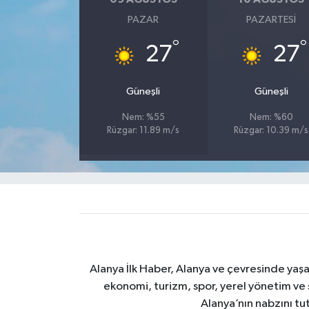
PAZAR
PAZARTESI
°
°
27
27
Güneşli
Güneşli
Nem: %55
Nem: %60
Rüzgar: 11.89 m/s
Rüzgar: 10.39 m/s
Alanya İlk Haber, Alanya ve çevresinde yaşa
ekonomi, turizm, spor, yerel yönetim ve s
Alanya’nın nabzını tut