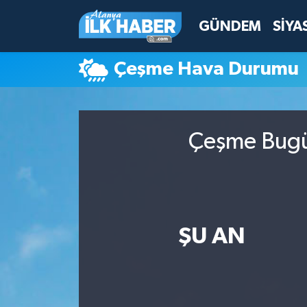
GÜNDEM
SİYA
Antalya Nöbetçi Eczaneler
Çeşme Hava Durumu
Antalya Hava Durumu
Antalya Namaz Vakitleri
Çeşme Bugün
Antalya Trafik Yoğunluk Haritası
Süper Lig Puan Durumu ve Fikstür
Tüm Manşetler
ŞU AN
Son Dakika Haberleri
Haber Arşivi