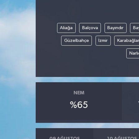
Aliağa
Balçova
Bayındır
Bay
Güzelbahçe
İzmir
Karabağla
Narl
NEM
%65
09 AĞUSTOS
10 AĞUSTOS