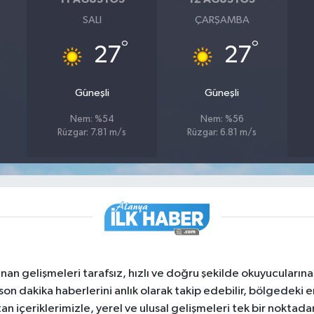
SALI
ÇARŞAMBA
°
°
27
27
Güneşli
Güneşli
Nem: %54
Nem: %56
Rüzgar: 7.81 m/s
Rüzgar: 6.81 m/s
nan gelişmeleri tarafsız, hızlı ve doğru şekilde okuyucuları
on dakika haberlerini anlık olarak takip edebilir, bölgedeki en
an içeriklerimizle, yerel ve ulusal gelişmeleri tek bir noktadan