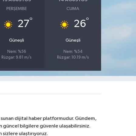
PERŞEMBE
CUMA
°
°
27
26
Güneşli
Güneşli
Nem: %56
Nem: %54
Rüzgar: 9.81 m/s
Rüzgar: 10.19 m/s
na sunan dijital haber platformudur. Gündem,
 güncel bilgilere güvenle ulaşabilirsiniz.
 sizlere ulaştırıyoruz.