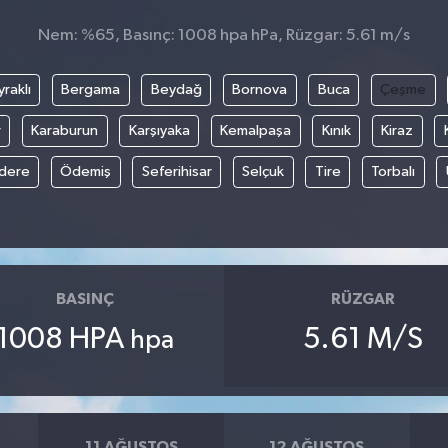
Nem: %65, Basınç: 1008 hpa hPa, Rüzgar: 5.61 m/s
raklı
Bergama
Beydağ
Bornova
Buca
Çeşme
r
Karaburun
Karşıyaka
Kemalpaşa
Kınık
Kiraz
ıdere
Ödemiş
Seferihisar
Selçuk
Tire
Torbalı
BASINÇ
RÜZGAR
1008 HPA
5.61 M/S
hpa
11 AĞUSTOS
12 AĞUSTOS