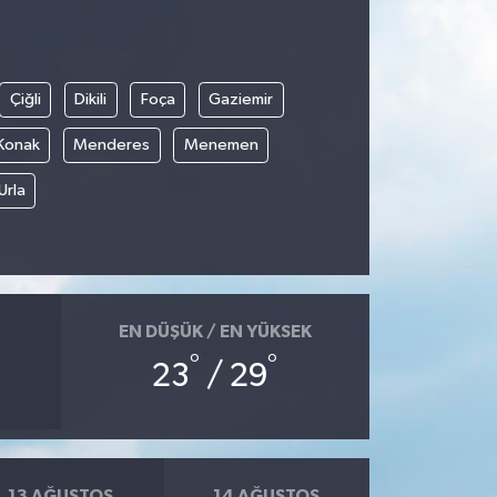
Çiğli
Dikili
Foça
Gaziemir
Konak
Menderes
Menemen
Urla
EN DÜŞÜK / EN YÜKSEK
°
°
23
/ 29
13 AĞUSTOS
14 AĞUSTOS