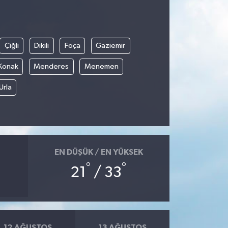
Çiğli
Dikili
Foça
Gaziemir
Konak
Menderes
Menemen
Urla
EN DÜŞÜK / EN YÜKSEK
°
°
21
/ 33
12 AĞUSTOS
13 AĞUSTOS