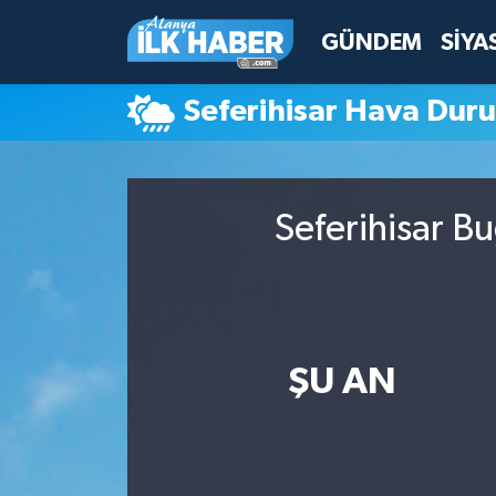
GÜNDEM
SİYA
Antalya Nöbetçi Eczaneler
Seferihisar Hava Dur
Antalya Hava Durumu
Antalya Namaz Vakitleri
Seferihisar B
Antalya Trafik Yoğunluk Haritası
Süper Lig Puan Durumu ve Fikstür
Tüm Manşetler
ŞU AN
Son Dakika Haberleri
Haber Arşivi