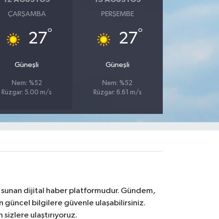
ÇARŞAMBA
PERŞEMBE
°
°
27
27
Güneşli
Güneşli
Nem: %52
Nem: %52
Rüzgar: 5.00 m/s
Rüzgar: 6.61 m/s
na sunan dijital haber platformudur. Gündem,
 güncel bilgilere güvenle ulaşabilirsiniz.
 sizlere ulaştırıyoruz.