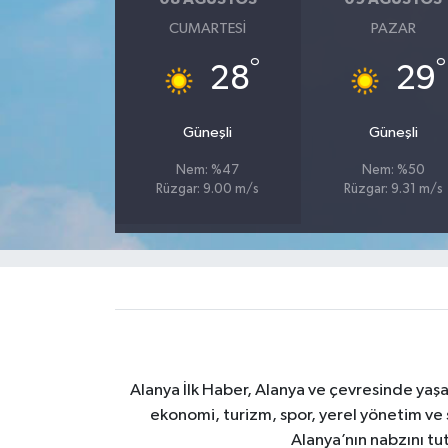
CUMARTESI
PAZAR
°
°
28
29
Güneşli
Güneşli
Nem: %47
Nem: %50
Rüzgar: 9.00 m/s
Rüzgar: 9.31 m/s
Alanya İlk Haber, Alanya ve çevresinde yaşa
ekonomi, turizm, spor, yerel yönetim ve s
Alanya’nın nabzını tut