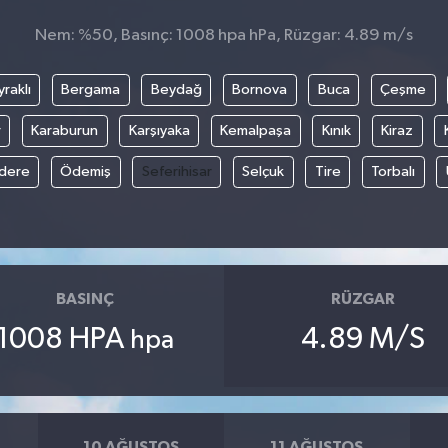
Nem: %50, Basınç: 1008 hpa hPa, Rüzgar: 4.89 m/s
raklı
Bergama
Beydağ
Bornova
Buca
Çeşme
r
Karaburun
Karşıyaka
Kemalpaşa
Kınık
Kiraz
ıdere
Ödemiş
Seferihisar
Selçuk
Tire
Torbalı
BASINÇ
RÜZGAR
1008 HPA
4.89 M/S
hpa
10 AĞUSTOS
11 AĞUSTOS