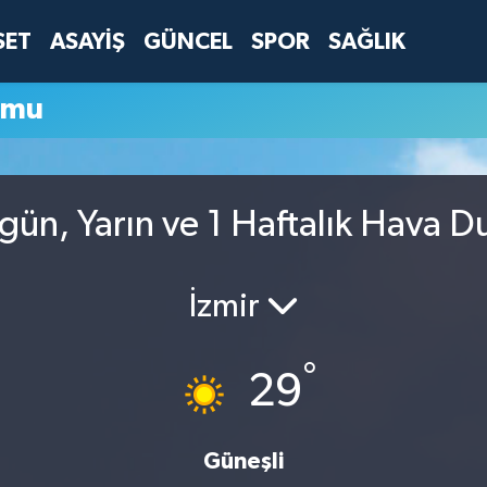
SET
ASAYİŞ
GÜNCEL
SPOR
SAĞLIK
umu
ugün, Yarın ve 1 Haftalık Hava 
İzmir
°
29
Güneşli