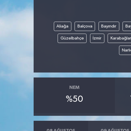
Aliağa
Balçova
Bayındır
Bay
Güzelbahçe
İzmir
Karabağla
Narl
NEM
%50
08 AĞUSTOS
09 AĞUSTOS