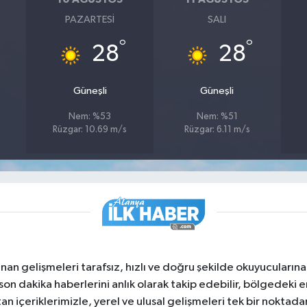
PAZARTESI
SALI
°
°
28
28
Güneşli
Güneşli
Nem: %53
Nem: %51
Rüzgar: 10.69 m/s
Rüzgar: 6.11 m/s
nan gelişmeleri tarafsız, hızlı ve doğru şekilde okuyucuları
on dakika haberlerini anlık olarak takip edebilir, bölgedeki en
an içeriklerimizle, yerel ve ulusal gelişmeleri tek bir noktadan