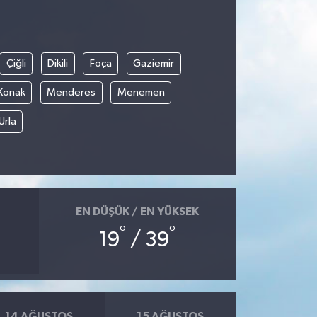
Çiğli
Dikili
Foça
Gaziemir
Konak
Menderes
Menemen
Urla
EN DÜŞÜK / EN YÜKSEK
°
°
19
/ 39
14 AĞUSTOS
15 AĞUSTOS