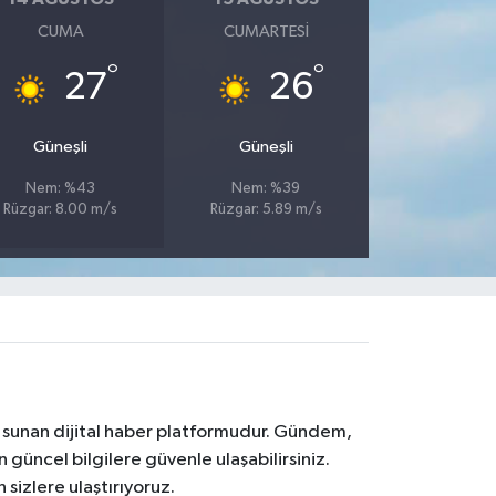
CUMA
CUMARTESI
°
°
27
26
Güneşli
Güneşli
Nem: %43
Nem: %39
Rüzgar: 8.00 m/s
Rüzgar: 5.89 m/s
na sunan dijital haber platformudur. Gündem,
 güncel bilgilere güvenle ulaşabilirsiniz.
 sizlere ulaştırıyoruz.