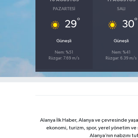
PAZARTESI
SALI
°
°
29
30
Güneşli
Güneşli
Nem: %51
Nem: %41
Rüzgar: 7.69 m/s
Rüzgar: 6.39 m/s
Alanya İlk Haber, Alanya ve çevresinde yaşa
ekonomi, turizm, spor, yerel yönetim ve s
Alanya’nın nabzını tut