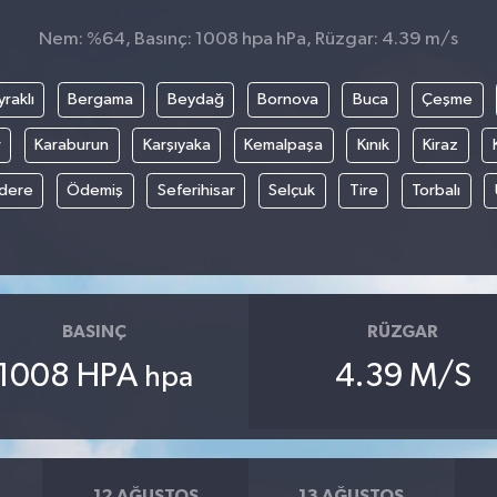
Nem: %64, Basınç: 1008 hpa hPa, Rüzgar: 4.39 m/s
raklı
Bergama
Beydağ
Bornova
Buca
Çeşme
r
Karaburun
Karşıyaka
Kemalpaşa
Kınık
Kiraz
ıdere
Ödemiş
Seferihisar
Selçuk
Tire
Torbalı
BASINÇ
RÜZGAR
1008 HPA
4.39 M/S
hpa
12 AĞUSTOS
13 AĞUSTOS