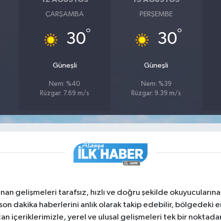
ÇARŞAMBA
PERŞEMBE
°
°
30
30
Güneşli
Güneşli
Nem: %40
Nem: %39
Rüzgar: 7.69 m/s
Rüzgar: 9.39 m/s
nan gelişmeleri tarafsız, hızlı ve doğru şekilde okuyucuları
on dakika haberlerini anlık olarak takip edebilir, bölgedeki en
an içeriklerimizle, yerel ve ulusal gelişmeleri tek bir noktadan