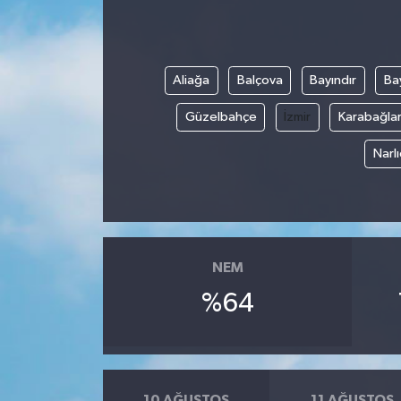
Aliağa
Balçova
Bayındır
Bay
Güzelbahçe
İzmir
Karabağla
Narl
NEM
%64
10 AĞUSTOS
11 AĞUSTOS