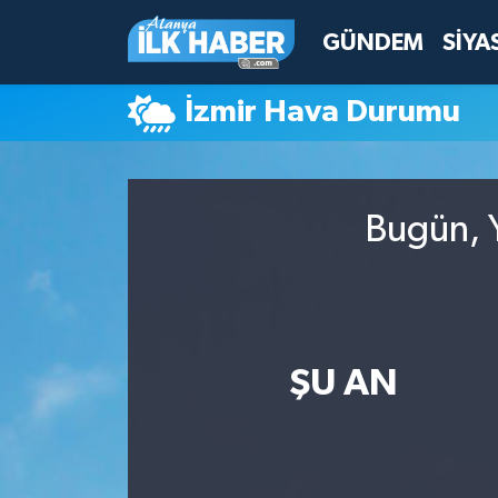
GÜNDEM
SİYA
Antalya Nöbetçi Eczaneler
İzmir Hava Durumu
Antalya Hava Durumu
Antalya Namaz Vakitleri
Bugün, Y
Antalya Trafik Yoğunluk Haritası
Süper Lig Puan Durumu ve Fikstür
Tüm Manşetler
ŞU AN
Son Dakika Haberleri
Haber Arşivi