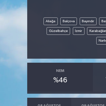
Aliağa
Balçova
Bayındır
Bay
Güzelbahçe
İzmir
Karabağla
Narl
NEM
%46
08 AĞUSTOS
09 AĞUSTOS