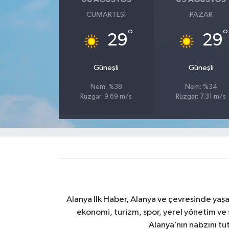
CUMARTESI
PAZAR
°
°
29
29
Güneşli
Güneşli
Nem: %38
Nem: %34
Rüzgar: 9.69 m/s
Rüzgar: 7.31 m/s
Alanya İlk Haber, Alanya ve çevresinde yaşa
ekonomi, turizm, spor, yerel yönetim ve s
Alanya’nın nabzını tut