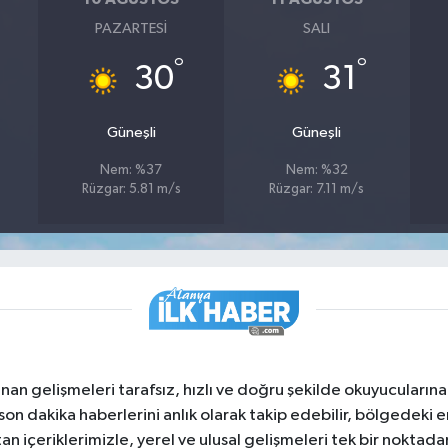
PAZARTESI
SALI
°
°
30
31
Güneşli
Güneşli
Nem: %37
Nem: %32
Rüzgar: 5.81 m/s
Rüzgar: 7.11 m/s
nan gelişmeleri tarafsız, hızlı ve doğru şekilde okuyucuları
on dakika haberlerini anlık olarak takip edebilir, bölgedeki en
an içeriklerimizle, yerel ve ulusal gelişmeleri tek bir noktadan