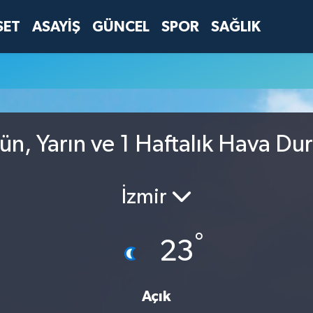
SET
ASAYİŞ
GÜNCEL
SPOR
SAĞLIK
u
n, Yarın ve 1 Haftalık Hava Du
İzmir
°
23
Açık