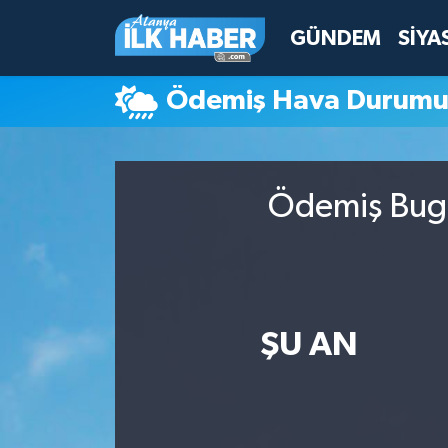
GÜNDEM
SİYA
Antalya Nöbetçi Eczaneler
Ödemiş Hava Durum
Antalya Hava Durumu
Antalya Namaz Vakitleri
Ödemiş Bugü
Antalya Trafik Yoğunluk Haritası
Süper Lig Puan Durumu ve Fikstür
Tüm Manşetler
ŞU AN
Son Dakika Haberleri
Haber Arşivi