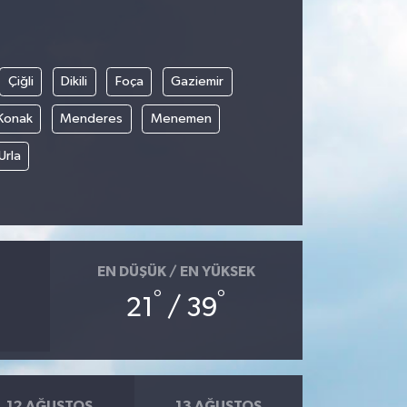
Çiğli
Dikili
Foça
Gaziemir
Konak
Menderes
Menemen
Urla
EN DÜŞÜK / EN YÜKSEK
°
°
21
/ 39
12 AĞUSTOS
13 AĞUSTOS