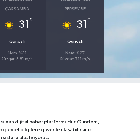
ÇARŞAMBA
PERŞEMBE
°
°
31
31
Güneşli
Güneşli
Nem: %31
Nem: %27
Rüzgar: 8.81 m/s
Rüzgar: 7.11 m/s
na sunan dijital haber platformudur. Gündem,
 güncel bilgilere güvenle ulaşabilirsiniz.
 sizlere ulaştırıyoruz.